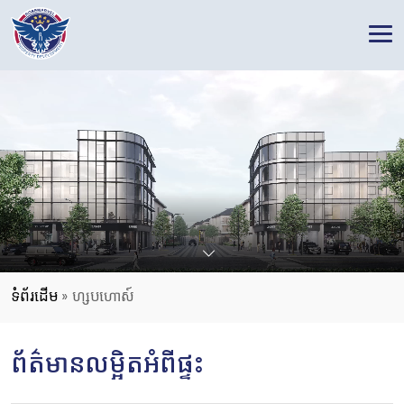
RoseMarvel Property Development
អ្នកអភិវឌ្ឍន៍អចលនទ្រព្យឈានមុខគេមួយនៅកម្ពុជា
ទំព័រដើម
»
ហ្សបហោស៍
ព័ត៌មានលម្អិតអំពីផ្ទះ