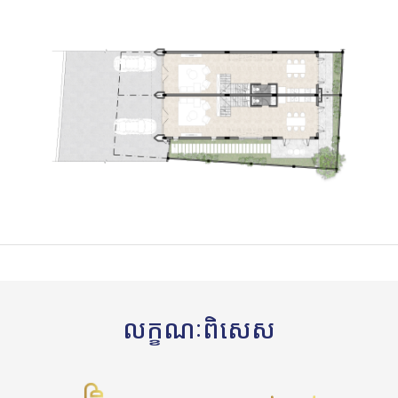
លក្ខណៈពិសេស