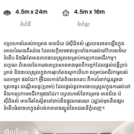
4.5m x 24m
4.5m x 16m
ទំហំដី
ទំហំផ្ទះ
ហ្សបហោស៍របស់គម្រោង មានជ័យ រ៉េស៊ីដិនស៍ ត្រូវបានរចនាឡើងក្នុង
គោលបំណងពីរយ៉ាង ដែលសក្ដិសមឥតខ្ចោះទាំងការរស់នៅបែបសម័យ
ទំនើប និងរឹតតែមានភាពងាយស្រួលសម្រាប់ការប្រកបអាជីវកម្ម។
លក្ខណៈពិសេសនៃការរចនាប្រាសាទខាងមុខពីកញ្ចក់ដែលផ្ដល់ពន្លឺគ្រប់
គ្រាន់ និងងាយស្រួលក្នុងការតុបតែងស្លាកយីហោ សម្រាប់អាជីវកម្មរបស់
លោកអ្នក ផងដែរ។ អ្វីដែលកាន់តែពិសេសនោះ គឺការបំពាក់ជូនរួចជា
ស្រេចនូវ ជណ្តើរយន្ត(ប្រអប់) ដែលផ្តល់នូវភាពងាយស្រួលក្នុងការរស់នៅ
និងការប្រកបអាជីវកម្មផងដែរ។ ហ្សបហោស៍នៃគម្រោង មានជ័យ រ៉េ
ស៊ីដិនស៍ មានទីតាំងស្ថិតនៅជាប់នឹងផ្លូវសាធារណៈ(រដ្ឋ)ល់មុខនឹងផ្សារ
ទំនើបធំជាងគេក្នុងតំបន់ភាគខាងត្បូងនៃរាជធានីភ្នំពេញ។
មើលវីដេអូ