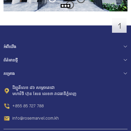
អំពី​យើង
ព័ត៌មានថ្មី
គម្រោង
ដីឡូតិ៍លេខ ៨៦ សម្ដេចតេជោ
មហាវិថី ហ៊ុន សែន លេខ៣ រាជធានីភ្នំពេញ
+855 85 727 788
info@rosemarvel.com.kh