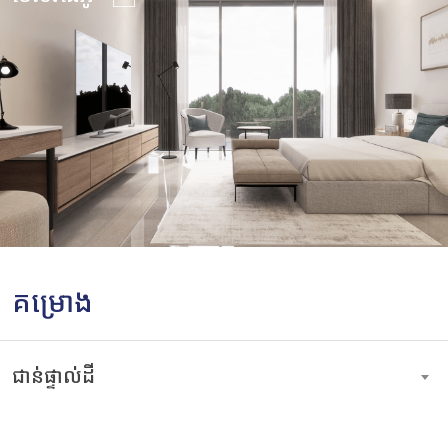
គម្រោង
ជាន់ផ្ទាល់ដី