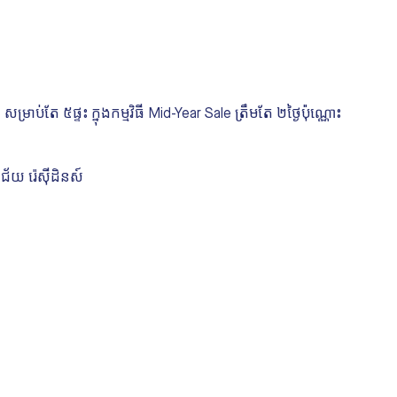
ាប់តែ ៥ផ្ទះ ក្នុងកម្មវិធី Mid-Year Sale ត្រឹមតែ ២ថ្ងៃប៉ុណ្ណោះ
័យ រ៉េស៊ីដិនស៍