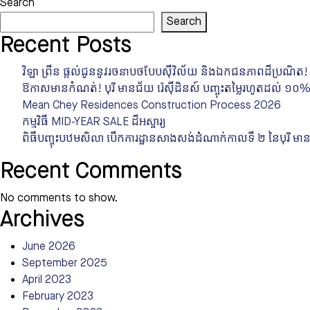
Search
Search
Recent Posts
វិឡា ព្រីន ផ្តល់ជូននូវរចនាបថបែបស៊ីវិល័យ និងឯកជនភាពដ៏ប្រណិត!
ឱកាសមានកំណត់! បុរី មានជ័យ រ៉េស៊ីដិនស៍ បញ្ចុះតម្លៃរហូតដល់ ១០% សម្រ
Mean Chey Residences Construction Process 2026
កម្មវិធី MID-YEAR SALE ដ៏អស្ចារ្យ
ពិធីបញ្ចុះបឋមសិលា បើកការដ្ឋានសាងសង់ដំណាក់កាលទី ២ នៃបុរី មានជ
Recent Comments
No comments to show.
Archives
June 2026
September 2025
April 2023
February 2023