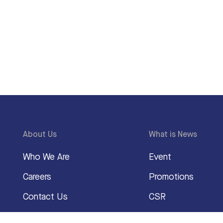
About Us
What is News
Who We Are
Event
Careers
Promotions
Contact Us
CSR