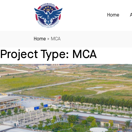
Home
RoseMarvel Property Development
One of the leading Property Developers in Ca
Home
»
MCA
Project Type:
MCA